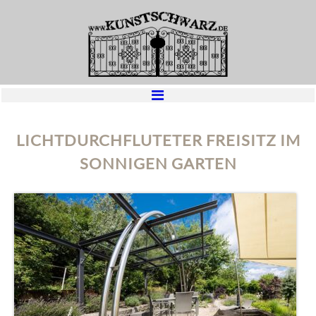
Skip
Skip
to
to
primary
main
navigation
content
LICHTDURCHFLUTETER FREISITZ IM
SONNIGEN GARTEN